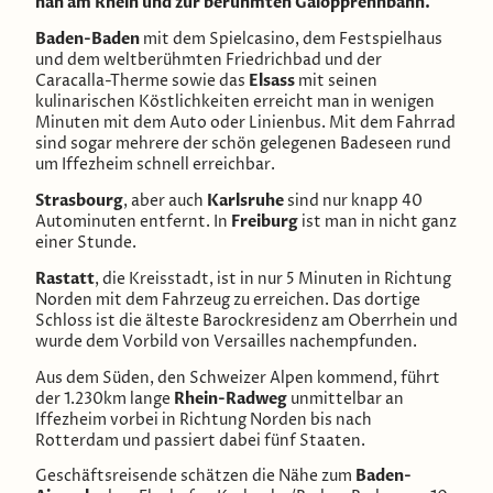
nah am Rhein und zur berühmten Galopprennbahn.
Baden-Baden
mit dem Spielcasino, dem Festspielhaus
und dem weltberühmten Friedrichbad und der
Caracalla-Therme sowie das
Elsass
mit seinen
kulinarischen Köstlichkeiten erreicht man in wenigen
Minuten mit dem Auto oder Linienbus. Mit dem Fahrrad
sind sogar mehrere der schön gelegenen Badeseen rund
um Iffezheim schnell erreichbar.
Strasbourg
, aber auch
Karlsruhe
sind nur knapp 40
Autominuten entfernt. In
Freiburg
ist man in nicht ganz
einer Stunde.
Rastatt
, die Kreisstadt, ist in nur 5 Minuten in Richtung
Norden mit dem Fahrzeug zu erreichen. Das dortige
Schloss ist die älteste Barockresidenz am Oberrhein und
wurde dem Vorbild von Versailles nachempfunden.
Aus dem Süden, den Schweizer Alpen kommend, führt
der 1.230km lange
Rhein-Radweg
unmittelbar an
Iffezheim vorbei in Richtung Norden bis nach
Rotterdam und passiert dabei fünf Staaten.
Geschäftsreisende schätzen die Nähe zum
Baden-