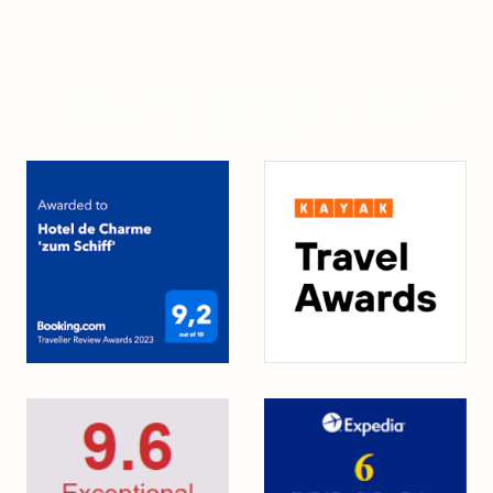
Wir freuen uns!
Wir freuen uns über die Auszeichnungen bei Booking.com,
Hotels.com. Kayak und Expedia, und über die vielen
zufriedenen Gäste!