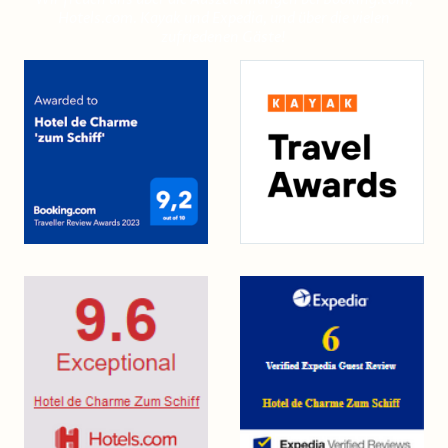
Hotels.com. Kayak und Expedia, und über die vielen
zufriedenen Gäste!