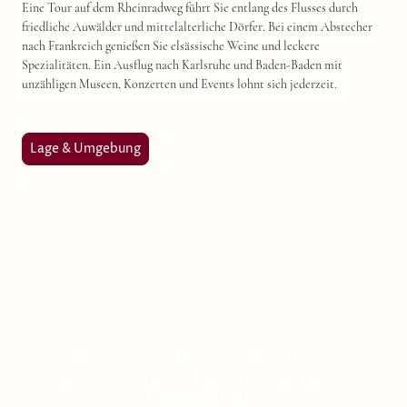
Eine Tour auf dem Rheinradweg führt Sie entlang des Flusses durch
friedliche Auwälder und mittelalterliche Dörfer. Bei einem Abstecher
nach Frankreich genießen Sie elsässische Weine und leckere
Spezialitäten. Ein Ausflug nach Karlsruhe und Baden-Baden mit
unzähligen Museen, Konzerten und Events lohnt sich jederzeit.
Lage & Umgebung
Wir freuen uns!
Wir freuen uns über die Auszeichnungen bei Booking.com,
Hotels.com. Kayak und Expedia, und über die vielen
zufriedenen Gäste!